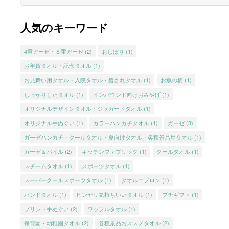
人気のキーワード
4重ガーゼ・８重ガーゼ
(2)
おしぼり
(1)
お年賀タオル・記念タオル
(1)
お見舞い用タオル・入院タオル・癒されタオル
(1)
お魚の柄
(1)
しっかりしたタオル
(1)
インバウンド向けおみやげ
(1)
オリジナルデザインタオル・ジャガードタオル
(1)
オリジナル手ぬぐい
(1)
カラーハンカチタオル
(1)
ガーゼ
(3)
ガーゼハンカチ・クールタオル・夏向けタオル・各種景品用タオル
(1)
ガーゼ＆パイル
(2)
キッチンファブリック
(1)
クールタオル
(1)
スチームタオル
(1)
スポーツタオル
(1)
スーパークールスポーツタオル
(1)
タオルエプロン
(1)
ハンドタオル
(1)
ヒンヤリ気持ちいいタオル
(1)
プチギフト
(1)
プリント手ぬぐい
(2)
ワッフルタオル
(1)
保育園・幼稚園タオル
(2)
各種景品おススメタオル
(2)