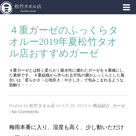
東京浅草橋西口から徒歩１分、松竹タオル店
４重ガーゼのふっくらタ
オルー2019年夏松竹タオ
ル店おすすめガーゼ
４重ガーゼとは軽く柔らかく吸水性に優れたガーゼを４重織にし
た素材です。 ４重組織から作られる空気の層がふっくらとした風
合いは「柔らかさ・心地良さ・やさしさ」で包みこまれるような
肌触り・・・
Posted by
松竹タオル店
on 6月 28, 2019 in
商品紹介
,
ガーゼ
|
No Comments
梅雨本番に入り、湿度も高く、少し動いただけ