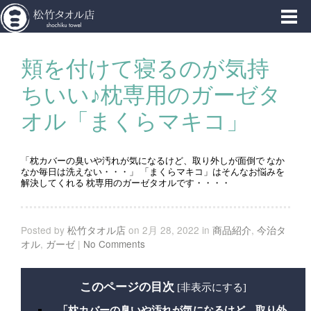
東京浅草橋西口から徒歩１分、松竹タオル店
頬を付けて寝るのが気持
ちいい♪枕専用のガーゼタ
オル「まくらマキコ」
「枕カバーの臭いや汚れが気になるけど、取り外しが面倒で なか
なか毎日は洗えない・・・」 「まくらマキコ」はそんなお悩みを
解決してくれる 枕専用のガーゼタオルです・・・・
Posted by
松竹タオル店
on 2月 28, 2022 in
商品紹介
,
今治タ
オル
,
ガーゼ
|
No Comments
このページの目次
[
非表示にする
]
「枕カバーの臭いや汚れが気になるけど、取り外