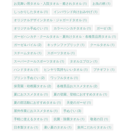
お見舞い用タオル・入院タオル・癒されタオル
(1)
お魚の柄
(1)
しっかりしたタオル
(1)
インバウンド向けおみやげ
(1)
オリジナルデザインタオル・ジャガードタオル
(1)
オリジナル手ぬぐい
(1)
カラーハンカチタオル
(1)
ガーゼ
(3)
ガーゼハンカチ・クールタオル・夏向けタオル・各種景品用タオル
(1)
ガーゼ＆パイル
(2)
キッチンファブリック
(1)
クールタオル
(1)
スチームタオル
(1)
スポーツタオル
(1)
スーパークールスポーツタオル
(1)
タオルエプロン
(1)
ハンドタオル
(1)
ヒンヤリ気持ちいいタオル
(1)
プチギフト
(1)
プリント手ぬぐい
(2)
ワッフルタオル
(1)
保育園・幼稚園タオル
(2)
各種景品おススメタオル
(2)
夏におススメタオル
(1)
夏の登園、登校におすすめタオル
(1)
夏の部活動におすすめタオル
(1)
天使のガーゼ
(1)
屋外作業におススメタオル
(1)
手ぬぐい
(3)
手軽に使えるタオル
(1)
抗菌・除菌タオル
(1)
敬老の日
(1)
日本製タオル
(1)
暑い夏のタオル
(1)
泉州こだわりタオル
(1)