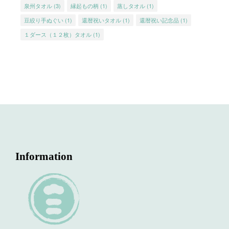
泉州タオル
(3)
縁起もの柄
(1)
蒸しタオル
(1)
豆絞り手ぬぐい
(1)
還暦祝いタオル
(1)
還暦祝い記念品
(1)
１ダース（１２枚）タオル
(1)
Information