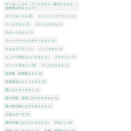
ガーゼハンカチ・クールタオル・夏向けタオル・
各種景品用タオル
(1)
ガーゼ＆パイル
(2)
キッチンファブリック
(1)
クールタオル
(1)
スチームタオル
(1)
スポーツタオル
(1)
スーパークールスポーツタオル
(1)
タオルエプロン
(1)
ハンドタオル
(1)
ヒンヤリ気持ちいいタオル
(1)
プチギフト
(1)
プリント手ぬぐい
(2)
ワッフルタオル
(1)
保育園・幼稚園タオル
(2)
各種景品おススメタオル
(2)
夏におススメタオル
(1)
夏の登園、登校におすすめタオル
(1)
夏の部活動におすすめタオル
(1)
天使のガーゼ
(1)
屋外作業におススメタオル
(1)
手ぬぐい
(3)
手軽に使えるタオル
(1)
抗菌・除菌タオル
(1)