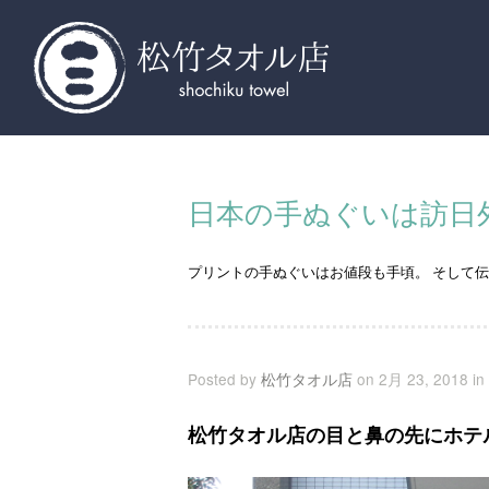
東京浅草橋西口から徒歩１分、松竹タオル店
日本の手ぬぐいは訪日
プリントの手ぬぐいはお値段も手頃。 そして伝
Posted by
松竹タオル店
on 2月 23, 2018 in
松竹タオル店の目と鼻の先にホテ