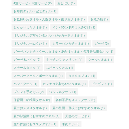
4重ガーゼ・８重ガーゼ
(2)
おしぼり
(1)
お年賀タオル・記念タオル
(1)
お見舞い用タオル・入院タオル・癒されタオル
(1)
お魚の柄
(1)
しっかりしたタオル
(1)
インバウンド向けおみやげ
(1)
オリジナルデザインタオル・ジャガードタオル
(1)
オリジナル手ぬぐい
(1)
カラーハンカチタオル
(1)
ガーゼ
(3)
ガーゼハンカチ・クールタオル・夏向けタオル・各種景品用タオル
(1)
ガーゼ＆パイル
(2)
キッチンファブリック
(1)
クールタオル
(1)
スチームタオル
(1)
スポーツタオル
(1)
スーパークールスポーツタオル
(1)
タオルエプロン
(1)
ハンドタオル
(1)
ヒンヤリ気持ちいいタオル
(1)
プチギフト
(1)
プリント手ぬぐい
(2)
ワッフルタオル
(1)
保育園・幼稚園タオル
(2)
各種景品おススメタオル
(2)
夏におススメタオル
(1)
夏の登園、登校におすすめタオル
(1)
夏の部活動におすすめタオル
(1)
天使のガーゼ
(1)
屋外作業におススメタオル
(1)
手ぬぐい
(3)