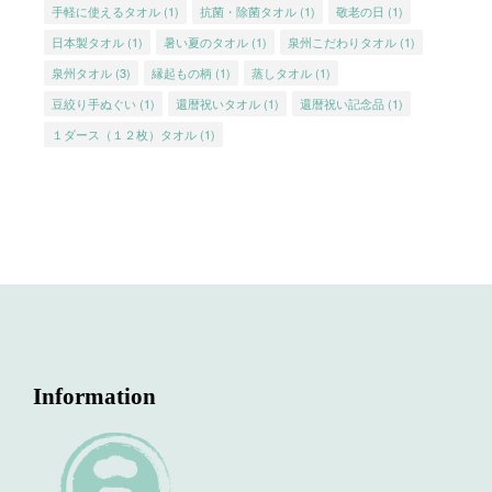
手軽に使えるタオル
(1)
抗菌・除菌タオル
(1)
敬老の日
(1)
日本製タオル
(1)
暑い夏のタオル
(1)
泉州こだわりタオル
(1)
泉州タオル
(3)
縁起もの柄
(1)
蒸しタオル
(1)
豆絞り手ぬぐい
(1)
還暦祝いタオル
(1)
還暦祝い記念品
(1)
１ダース（１２枚）タオル
(1)
Information